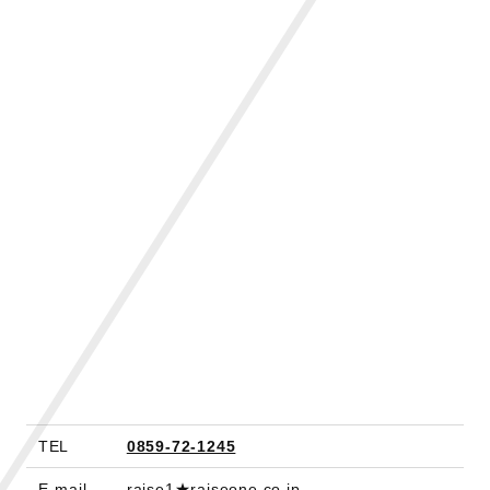
TEL
0859-72-1245
E-mail
raise1★raiseone.co.jp